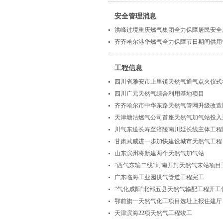
安全管理消息
洪峰过境重庆燃气集团全力保障居民安全
齐齐哈尔港华燃气全力保障节日期间供用
工程信息
四川省雅安市上里镇天然气通气点火仪式
四川广元天然气综合利用基地项目
齐齐哈尔市中华东路天然气管网升级改造
天津塘沽燃气公司首座天然气加气站投入
川气东送长寿至涪陵南川延长线主体工程
甘肃武威进一步加快建设城市天然气工程
山东滨州将新建两个天然气加气站
“西气东输二线”河南开封天然气末站项目
广东临海工业园供气管道工程完工
“气化咸阳”北部五县天然气输配工程开
鄂前旗一天然气化工项目选址上报住建厅
天津滨海22项天然气工程竣工