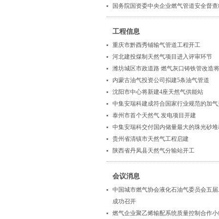
国务院国资委中央企业燃气管道安全督查
工程信息
重庆市黔酉秀铺输气管道工程开工
河北建投煤制天然气项目进入评审环节
潍坊城区市政道路 燃气灰口铸铁管改造
内蒙古油气投资公司拟建5条油气管道
沈阳市中心将新建4座天然气供能站
中集安瑞科建成符合国家行业规范的加气
泰州市首个天然气 发电项目开建
中集安瑞科交付国内储量最大的珠光砂堆
贵州省清镇市天然气工程启建
陕西省丹凤县天然气分输站开工
会议消息
中国城市燃气协会液化石油气委员会五届
成功召开
燃气企业聚乙烯输配系统质量控制合作小组（