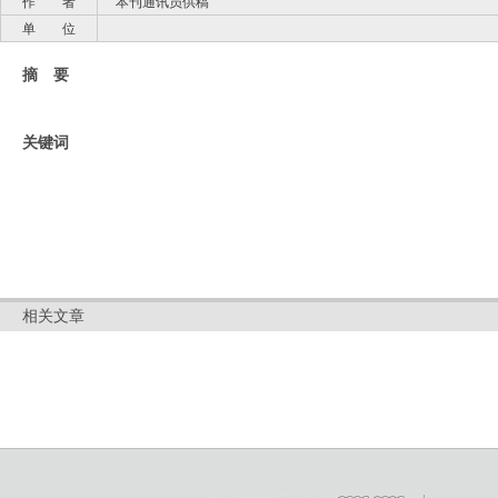
作 者
本刊通讯员供稿
单 位
摘 要
关键词
相关文章