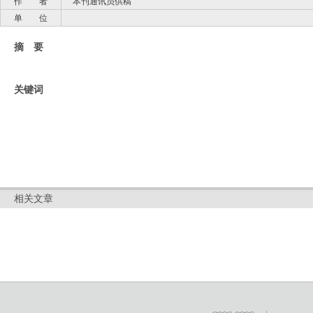
作 者
本刊通讯员供稿
单 位
摘 要
关键词
相关文章