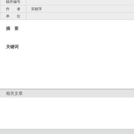
稿件编号
作 者
宋丽萍
单 位
摘 要
关键词
相关文章