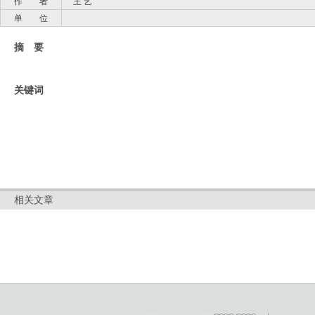
作 者
王 艺
单 位
摘 要
关键词
相关文章