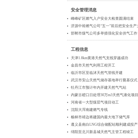
安全管理消息
峰峰矿区燃气入户安全大检查圆满结束
济源中裕燃气公司“五一”前后把安全生产
邯郸市煤气公司多举措强化安全供气工作
工程信息
天津1.8km黄港天然气支线穿越成功
金昌市天然气利用工程开工
临沂市区至临沭天然气管线开建
武汉市安山天然气储存基地举行奠基仪式
牡丹江市预计年内开建天然气气站
内蒙古磴口日处理30万m3天然气液化项
河南省一大型煤层气项目动工
沈阳大浑南建燃气专线
榆林市靖边将建国内最大地下储气库
遵义县南白LNG综合储配站顺利建成投产
绵阳至北川新县城天然气主管工程竣工