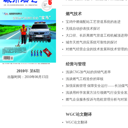
燃气技术
宝鸡中燃储配站工艺管道系统的改进
无线自动抄表技术探讨
大口径、长距离燃气管道工程机械顶进用
城市天然气供应系统可靠性的探讨
对燃气经营企业的技术发展和技术管理的
经营与管理
2010
年 第
6
期
浅谈CNG加气站的供销气差率
出版时间：
2010年06月15日
浅谈燃气工程造价的审核
加强采购管理 保障安全运行——长治煤
浅谈用科学发展方法引领燃气行业安全发
燃气企业服务投诉与危机管理分析与对策
WGC论文翻译
WGC论文翻译