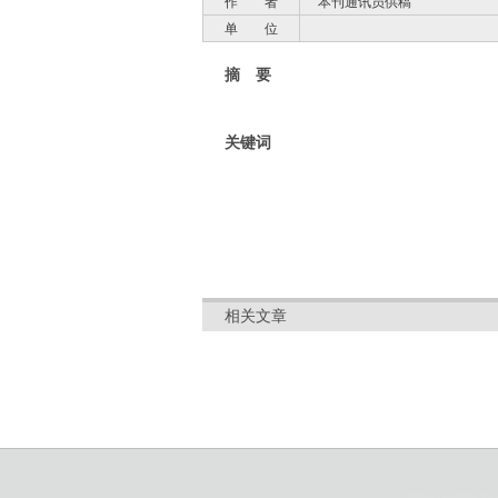
作 者
本刊通讯员供稿
单 位
摘 要
关键词
相关文章