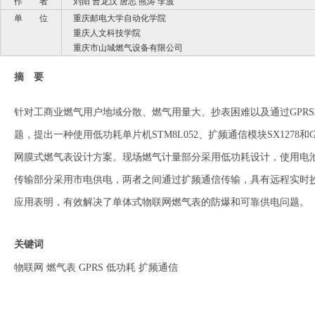
作 者
刘阳 曹龙汉 唐志 熊涛 李波
单 位
重庆邮电大学自动化学院
重庆人文科技学院
重庆市山城燃气设备有限公司
摘 要
针对工商业燃气用户地域分散、燃气用量大、抄表困难以及通过GPR
题，提出一种使用低功耗单片机STM8L052、扩频通信模块SX1278和
网膜式燃气表设计方案。现场燃气计量部分采用低功耗设计，使用电池
传输部分采用市电供电，两者之间通过扩频通信传输，具有远程实时
应用表明，有效解决了单体式物联网燃气表的防爆和可靠供电问题。
关键词
物联网 燃气表 GPRS 低功耗 扩频通信