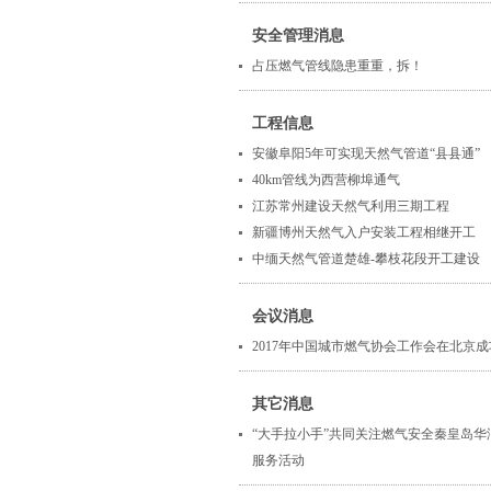
安全管理消息
占压燃气管线隐患重重，拆！
工程信息
安徽阜阳5年可实现天然气管道“县县通”
40km管线为西营柳埠通气
江苏常州建设天然气利用三期工程
新疆博州天然气入户安装工程相继开工
中缅天然气管道楚雄-攀枝花段开工建设
会议消息
2017年中国城市燃气协会工作会在北京
其它消息
“大手拉小手”共同关注燃气安全秦皇岛
服务活动