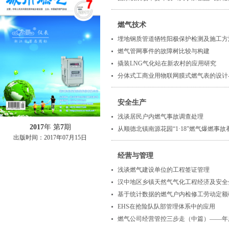
燃气技术
埋地钢质管道牺牲阳极保护检测及施工方
燃气管网事件的故障树比较与构建
撬装LNG气化站在新农村的应用研究
分体式工商业用物联网膜式燃气表的设计
安全生产
浅谈居民户内燃气事故调查处理
2017
年 第
7
期
从顺德北镇南源花园“1·18”燃气爆燃事
出版时间：
2017年07月15日
经营与管理
浅谈燃气建设单位的工程签证管理
汉中地区乡镇天然气气化工程经济及安全
基于统计数据的燃气户内检修工劳动定额
EHS在抢险队队部管理体系中的应用
燃气公司经营管控三步走（中篇）——年